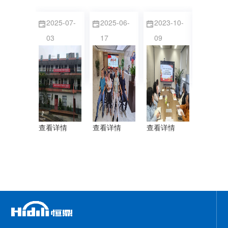
2025-07-
2025-06-
2023-10-
2023-0
03
17
09
22
查看详情
查看详情
查看详情
查看详情
攀枝花恒鼎公
凝心聚力学党
恒鼎党支部主
恒鼎党支
司党支部庆祝
史，砥砺前行
题教育学习研
题教育动
中国共产党成
践初心—-恒
讨会
署会
立100周年简
鼎实业(中国)
报
集团有限公司
党支部顺利开
展党史学习教
育活动