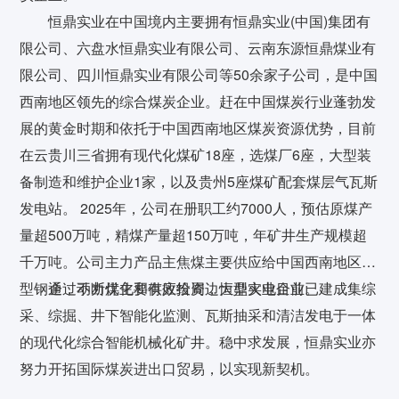
恒鼎实业在中国境内主要拥有恒鼎实业(中国)集团有
限公司、六盘水恒鼎实业有限公司、云南东源恒鼎煤业有
限公司、四川恒鼎实业有限公司等50余家子公司，是中国
西南地区领先的综合煤炭企业。赶在中国煤炭行业蓬勃发
展的黄金时期和依托于中国西南地区煤炭资源优势，目前
在云贵川三省拥有现代化煤矿18座，选煤厂6座，大型装
备制造和维护企业1家，以及贵州5座煤矿配套煤层气瓦斯
发电站。 2025年，公司在册职工约7000人，预估原煤产
量超500万吨，精煤产量超150万吨，年矿井生产规模超
千万吨。公司主力产品主焦煤主要供应给中国西南地区大
型钢企，动力煤主要供应给周边大型火电企业。
通过不断优化和有效投资，恒鼎实业目前已建成集综
采、综掘、井下智能化监测、瓦斯抽采和清洁发电于一体
的现代化综合智能机械化矿井。稳中求发展，恒鼎实业亦
努力开拓国际煤炭进出口贸易，以实现新契机。