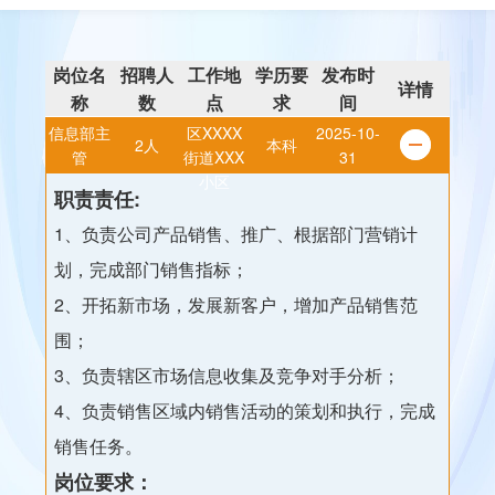
岗位名
招聘人
工作地
学历要
发布时
详情
称
数
点
求
间
XX市XXX
信息部主
区XXXX
2025-10-
2人
本科
管
街道XXX
31
小区
职责责任:
1、负责公司产品销售、推广、根据部门营销计
划，完成部门销售指标；
2、开拓新市场，发展新客户，增加产品销售范
围；
3、负责辖区市场信息收集及竞争对手分析；
4、负责销售区域内销售活动的策划和执行，完成
销售任务。
岗位要求：