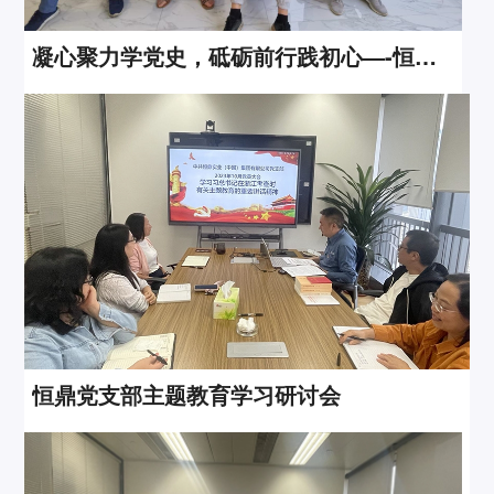
凝心聚力学党史，砥砺前行践初心—-恒鼎
实业(中国)集团有限公司党支部顺利开展党
凝心聚力学党史，砥砺前行践初心—-恒鼎实业(中国)集团有限
史学习教育活动
公司党支部顺利开展党史学习教育活动
2025-06-17
恒鼎党支部主题教育学习研讨会
恒鼎党支部主题教育学习研讨会
2023-10-09