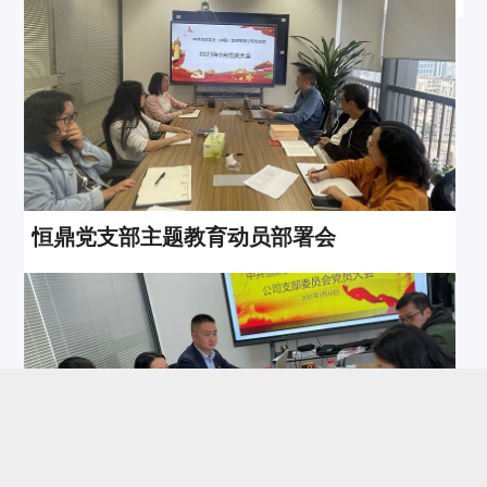
恒鼎党支部主题教育动员部署会
恒鼎党支部主题教育动员部署会
2023-09-22