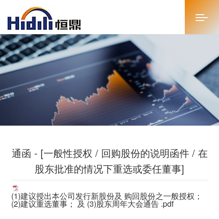
首页
关于恒鼎
新闻中心
投资者关系
通函 - [一般性授权 / 回购股份的说明函件 / 在
恒鼎文化
股东批准的情况下重选或委任董事]
商务合作
(1)建议授出本公司发行新股份及 购回股份之一般授权；
人才招聘
(2)建议重选董事； 及 (3)股东周年大会通告 .pdf