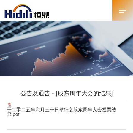
首页
关于恒鼎
新闻中心
投资者关系
公告及通告 - [股东周年大会的结果]
恒鼎文化
商务合作
于二零二五年六月三十日举行之股东周年大会投票结
果.pdf
人才招聘