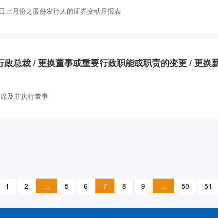
日止月份之股份发行人的证券变动月报表
换行政总裁 / 更换董事或重要行政职能或职责的变更 / 更换
主席及非执行董事
1
2
...
5
6
7
8
9
...
50
51