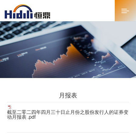
首页
关于恒鼎
新闻中心
投资者关系
月报表
恒鼎文化
商务合作
截至二零二四年四月三十日止月份之股份发行人的证券变
动月报表 .pdf
人才招聘