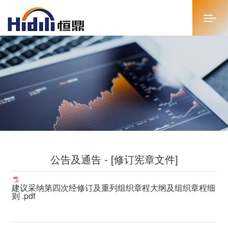
首页
关于恒鼎
新闻中心
投资者关系
公告及通告 - [修订宪章文件]
恒鼎文化
商务合作
建议采纳第四次经修订及重列组织章程大纲及组织章程细
则 .pdf
人才招聘