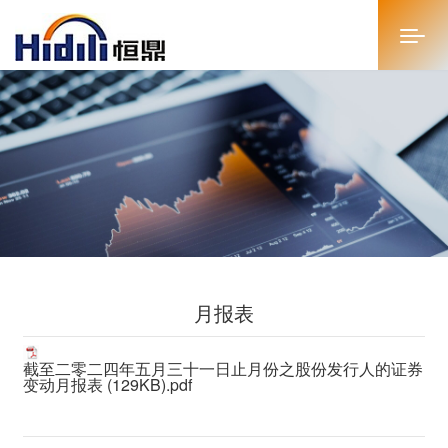
首页
关于恒鼎
新闻中心
投资者关系
月报表
恒鼎文化
商务合作
截至二零二四年五月三十一日止月份之股份发行人的证券
变动月报表 (129KB).pdf
人才招聘