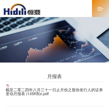
首页
关于恒鼎
新闻中心
投资者关系
月报表
恒鼎文化
商务合作
截至二零二四年八月三十一日止月份之股份发行人的证券
变动月报表 (135KB)c.pdf
人才招聘