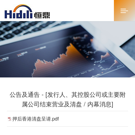
首页
关于恒鼎
新闻中心
投资者关系
公告及通告 - [发行人、其控股公司或主要附
恒鼎文化
属公司结束营业及清盘 / 内幕消息]
商务合作
押后香港清盘呈请.pdf
人才招聘