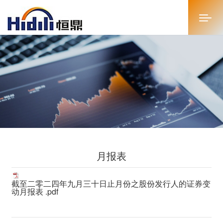
首页
关于恒鼎
新闻中心
投资者关系
月报表
恒鼎文化
商务合作
截至二零二四年九月三十日止月份之股份发行人的证券变
动月报表 .pdf
人才招聘