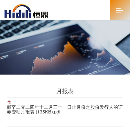
首页
关于恒鼎
新闻中心
投资者关系
月报表
恒鼎文化
商务合作
截至二零二四年十二月三十一日止月份之股份发行人的证
券变动月报表 (135KB).pdf
人才招聘