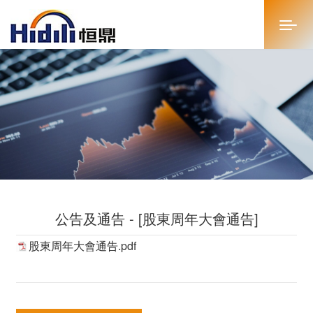
首页
关于恒鼎
新闻中心
投资者关系
公告及通告 - [股東周年大會通告]
恒鼎文化
股東周年大會通告.pdf
商务合作
人才招聘