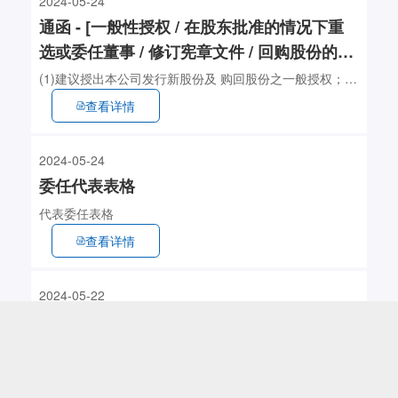
2024-05-24
通函 - [一般性授权 / 在股东批准的情况下重
选或委任董事 / 修订宪章文件 / 回购股份的说
明函件]
(1)建议授出本公司发行新股份及 购回股份之一般授权；
(2)建议重选董事； (3)采纳经修订及重列组织章程大纲及
查看详情
组织章程细则； 及 (4)股东周年大会通告
2024-05-24
委任代表表格
代表委任表格
查看详情
2024-05-22
公告及通告 - [修订宪章文件]
建议采纳第四次经修订及重列组织章程大纲及组织章程细
则
查看详情