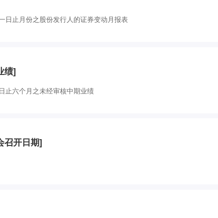
一日止月份之股份发行人的证券变动月报表
商务合作
业绩]
日止六个月之未经审核中期业绩
人才招聘
事会召开日期]