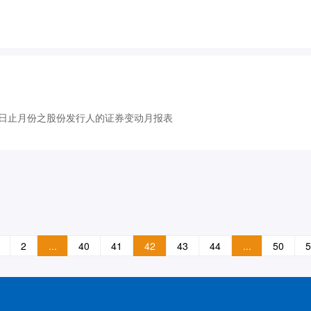
日止月份之股份发行人的证券变动月报表
2
...
40
41
42
43
44
...
50
5