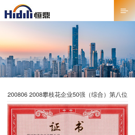
首页
关于恒鼎
新闻中心
投资者关系
200806 2008攀枝花企业50强（综合）第八位
恒鼎文化
商务合作
人才招聘